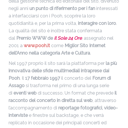
della gestione tecnica ed editoriale del sito, divenuto
negli anni
un punto di riferimento per i fan
interessati
a interfacciarsi con i Pooh, scoprire la loro
quotidianità e, per la prima volta,
interagire con loro
.
La qualità del sito è inoltre stata confermata
dal
Premio WWW de
Il Sole 24 Ore
, assegnato nel
2001 a
www.pooh.it
come
Miglior Sito Internet
dell’Anno nella categoria Arte e Cultura
.
Nel 1997 proprio il sito sarà la piattaforma per
la più
innovativa delle sfide multimediali intraprese dai
Pooh
. Il
17 febbraio 1997
il concerto del
Forum di
Assago
si trasforma nel primo di una lunga serie
di
eventi web
di successo. Un format che prevede
il
racconto del concerto in diretta sul web
, attraverso
l’accompagnamento di
reportage fotografici, video-
interviste
e finestre sul backstage, e che verrà
replicato in occasione dei principali concerti ed