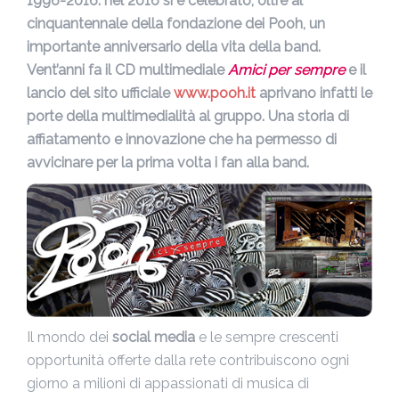
1996-2016: nel 2016 si è celebrato, oltre al
cinquantennale della fondazione dei Pooh, un
importante anniversario della vita della band.
Vent’anni fa il CD multimediale
Amici per sempre
e il
lancio del sito ufficiale
www.pooh.it
aprivano infatti le
porte della multimedialità al gruppo. Una storia di
affiatamento e innovazione che ha permesso di
avvicinare per la prima volta i fan alla band.
Il mondo dei
social media
e le sempre crescenti
opportunità offerte dalla rete contribuiscono ogni
giorno a milioni di appassionati di musica di