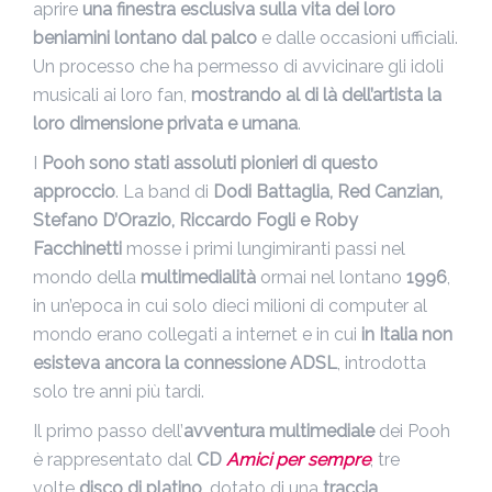
aprire
una finestra esclusiva sulla vita dei loro
beniamini lontano dal palco
e dalle occasioni ufficiali.
Un processo che ha permesso di avvicinare gli idoli
musicali ai loro fan,
mostrando al di là dell’artista la
loro dimensione privata e umana
.
I
Pooh sono stati assoluti pionieri di questo
approccio
. La band di
Dodi Battaglia, Red Canzian,
Stefano D’Orazio, Riccardo Fogli e Roby
Facchinetti
mosse i primi lungimiranti passi nel
mondo della
multimedialità
ormai nel lontano
1996
,
in un’epoca in cui solo dieci milioni di computer al
mondo erano collegati a internet e in cui
in Italia non
esisteva ancora la connessione ADSL
, introdotta
solo tre anni più tardi.
Il primo passo dell’
avventura multimediale
dei Pooh
è rappresentato dal
CD
Amici per sempre
, tre
volte
disco di platino
, dotato di una
traccia