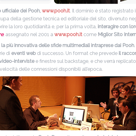
b ufficiale dei Pooh,
www.pooh.it
. Il dominio è stato registrato 
cupa della gestione tecnica ed editoriale del sito, divenuto ne
rire la loro quotidianità e, per la prima volta,
interagire con lor
re
, assegnato nel 2001 a
www.pooh.it
come
Miglior Sito Inter
r
la più innovativa delle sfide multimediali intraprese dai Pooh
.
rie di
eventi web
di successo. Un format che prevede
il racco
 video-interviste
e finestre sul backstage, e che verrà replicato
velocità delle connessioni disponibili all’epoca.