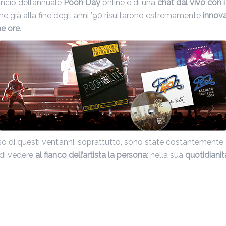
ancio dell’annuale
Pooh Day
online e di una
chat dal vivo con i
he già alla fine degli anni ’90 risultarono estremamente
innova
he ore
.
so di questi vent’anni, soprattutto, sono state costantemente
 di vedere
al fianco dell’artista la per
sona
: nella sua
quotidianit