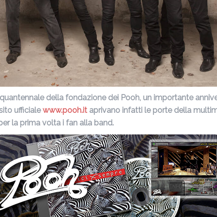
nquantennale della fondazione dei Pooh, un importante annivers
sito ufficiale
www.pooh.it
aprivano infatti le porte della multi
r la prima volta i fan alla band.