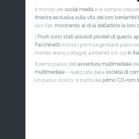
Il mondo dei
social media
e le sempre crescent
finestra esclusiva sulla vita dei loro beniamini
loro fan,
mostrando al di là dell’artista la lo
I
Pooh sono stati assoluti pionieri di questo a
Facchinetti
mosse i primi lungimiranti passi n
mondo erano collegati a internet e in cui
in I
Il primo passo dell’
avventura multimediale
de
multimediale
– realizzata dalla
società di co
Un passo storico: si tratta del
primo CD-rom int