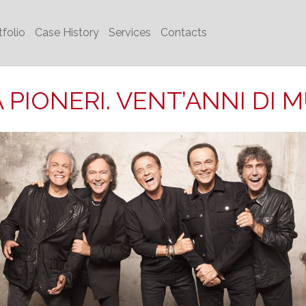
tfolio
Case History
Services
Contacts
 PIONERI. VENT’ANNI DI 