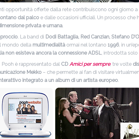
i opportunità offerte dalla rete contribuiscono ogni giorno a 
 lontano dal palco
e dalle occasioni ufficiali. Un processo che h
ro dimensione privata e umana
.
pproccio
. La band di
Dodi Battaglia, Red Canzian, Stefano D’O
el mondo della
multimedialità
ormai nel lontano
1996
, in un’e
talia non esisteva ancora la connessione ADSL
, introdotta solo 
i Pooh è rappresentato dal
CD
Amici per sempre
, tre volte
di
municazione Mekko
– che permette ai fan di visitare virtualment
erattivo integrato a un album di un artista europeo
.