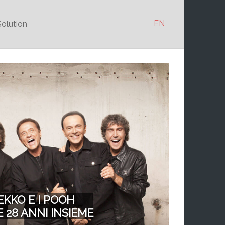
EN
Solution
KKO E I POOH
 28 ANNI INSIEME