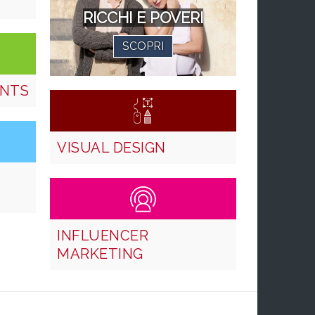
RICCHI E POVERI
SCOPRI
ENTS
VISUAL DESIGN
INFLUENCER
MARKETING