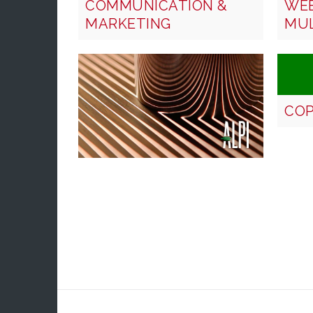
COMMUNICATION &
WEB
MARKETING
MUL
COP